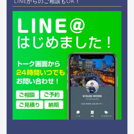
LINEからのご相談もOK！